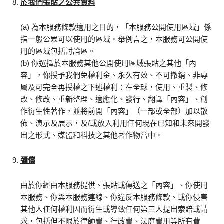
於我們張貼之公共資料
(a) 為本服務條款適用之目的，「本服務公開使用區域」係
指一般公眾可以使用的區域。舉例言之，本服務可公開使
用的區域包括討論區。
(b) 你選擇於本服務其他公開使用區域張貼之其他「內
容」，你授予我們免權利金、永久有效、不可撤銷、非專
屬及可完全再授權之下述權利：在全球，使用、重製、修
改、修改、重新整理、適應化、發行、翻譯「內容」、創
作衍生性著作，並將前開「內容」（一部或全部）加以散
佈、演示及展示，及/或放入利用任何現在已知和未來開發
出之形式、媒體和科技之其他著作物當中。
彌償
由於你經由本服務提供、張貼或傳送之「內容」、你使用
本服務、你與本服務連線、你違反本服務條款、或你侵害
其他人任何權利因而衍生或導致任何第三人提出索賠或請
求，包括但不限於律師費、行政費、法庭費用等所有費