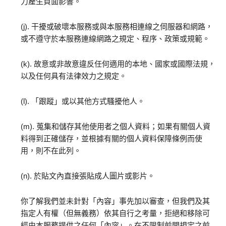
力產生負面影響。
(j). 干擾或破壞本服務或與本服務相連線之伺服器和網路，
或不遵守於本服務連線網路之規定、程序、政策或規範。
(k). 故意或非故意違反任何適用的本地、國家或國際法規，
以及任何具有法律效力之規定。
(l). 「跟蹤」或以其他方式騷擾他人。
(m). 蒐集和儲存其他使用者之個人資料；如果有關個人資
料得到正確儲存，並根據有關的個人資料保障條例而使
用，則不在此列。
(n). 於貼文內直接張貼成人圖片或影片。
你了解我們並未針對「內容」事先加以審查，但我們及其
指定人有權（但無義務）依其自行之考量，拒絕和移除可
經由本服務提供之任何「內容」。在不限制前開規定之前