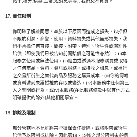
帖子,積分,精華,金幣,短消息等等), 我們恕不負責。
責任限制
你明確了解並同意，基於以下原因而造成之損失，包括但
不限於利潤、商譽、使用、資料損失或其他無形損失，我
們不承擔任何直接、間接、附帶、特別、衍生性或懲罰性
賠償（即使我們已被告知前開賠償之可能性亦然）：(i)本
服務之使用或無法使用，(ii)經由或透過本服務購買或取得
之任何商品、資料、資訊或服務，或接收之訊息，或進行
之交易所衍生之替代商品及服務之購買成本，(iii)你的傳輸
或資料遭到未獲授權的存取或變造，(iv)本服務中任何第三
人之聲明或行為，或(v)本服務(在此服務條款中以其他方式
明確提供的除外)其他相關事宜。
排除及限制
部分管轄地不允許將某些擔保責任排除，或將附帶或衍生
賠償予以限制或排除。因此第18、19條之部分限制未必適