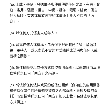
(a). 上載、張貼、發送電子郵件或傳送任何非法、有害、脅
迫、濫用、騷擾、侵害、中傷、粗俗、猥褻、誹謗、侵害
他人私隱、有害或種族歧視的或道德上令人不快的「內
容」。
(b). 以任何方式傷害未成年人。
(c). 冒充任何人或機構，包含但不限於我們主管、論壇領
袖、主持人，或以虛偽不實的方式陳述或謊稱與任何人或
機構之關係。
(d). 偽造標題或以其他方式操控識別資料，以偽裝經由本服
務傳送之任何「內容」之來源。
(e). 將依據任何法律或契約或信任關係（例如由於雇用關係
和依據保密合約所得知或披露之內部資料、專屬及機密資
料）而無權傳送之任何「內容」加以上載、張貼或以其他
方式傳送。